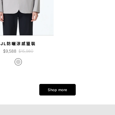
JL防曬涼感獵裝
銷
正
$9,588
$15,980
售
常
價
價
格
格
Shop more