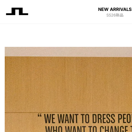
NEW ARRIVALS
SS26新品