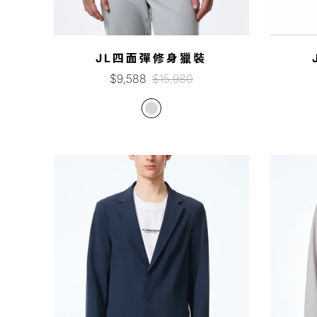
JL四面彈修身獵裝
銷
正
$9,588
$15,980
售
常
價
價
格
格