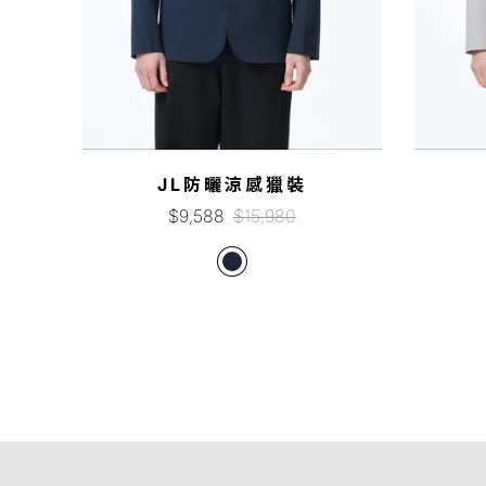
JL防曬涼感獵裝
銷
正
$9,588
$15,980
售
常
價
價
格
格