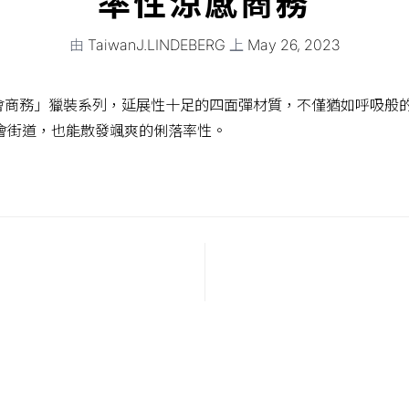
率性涼感商務
由
TaiwanJ.LINDEBERG
上
May 26, 2023
都會商務」獵裝系列
，延展性十足的四面彈材質，不僅猶如呼吸般
會街道，也能散發颯爽的俐落率性。