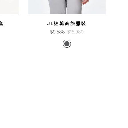
套
JL速乾商旅獵裝
銷
正
$9,588
$15,980
售
常
價
價
格
格