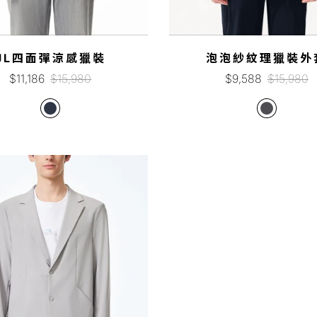
JL四面彈涼感獵裝
泡泡紗紋理獵裝外
銷
正
銷
正
$11,186
$15,980
$9,588
$15,980
售
常
售
常
價
價
價
價
格
格
格
格