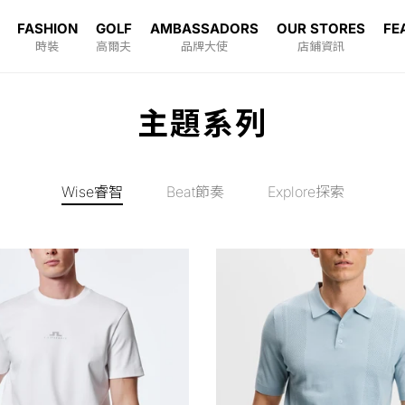
FASHION
GOLF
AMBASSADORS
OUR STORES
FE
時裝
高爾夫
品牌大使
店鋪資訊
主題系列
Wise睿智
Beat節奏
Explore探索