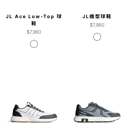
JL Ace Low-Top 球
JL橋型球鞋
鞋
正
$7,980
正
常
$7,980
常
價
價
格
格