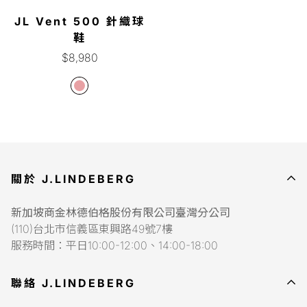
JL Vent 500 針織球
鞋
正
$8,980
常
價
格
關於 J.LINDEBERG
新加坡商金林德伯格股份有限公司臺灣分公司
(110)台北市信義區東興路49號7樓
服務時間：平日10:00-12:00、14:00-18:00
聯絡 J.LINDEBERG