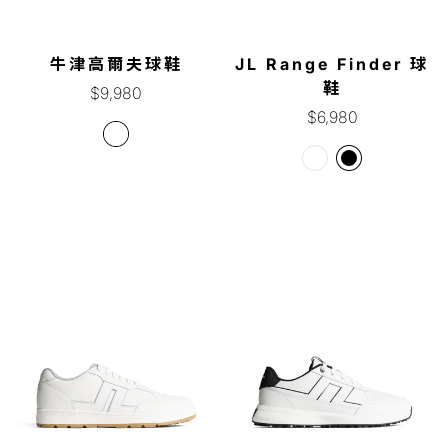
牛津高爾夫球鞋
JL Range Finder 球
鞋
正
$9,980
常
正
$6,980
價
常
格
價
格