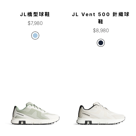
JL橋型球鞋
JL Vent 500 針織球
鞋
正
$7,980
常
正
$8,980
價
常
格
價
格