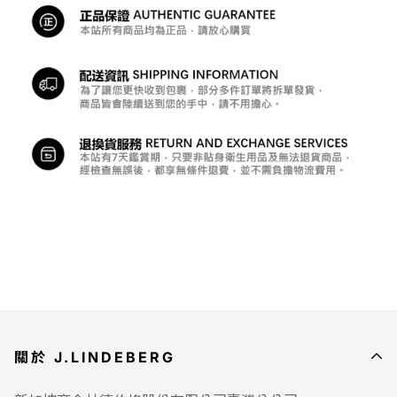
3.
如您訂購多件產品，可能會拆分多個包裹
。您可以在我的
帳戶－我的訂單中查詢整筆訂單分批出貨包裹的物流單號，
以便您追蹤物流進度。
4.
發票用電子發票形式以mail發送，不隨貨附上。
5.宅配僅安排在非國定假日出貨。
※假設消費者在禮拜六於本站下單，最快的出貨日為下一個
上班日(一般為禮拜一)。
6.出貨僅限台灣本島，其餘地區(含台灣外島)不提供服務。
7.如遇商品缺貨，本站將直接退貨，並全額退款。
●
退貨規則：根據消費者保護法第19條規定，消費者經由通
訊購買(EC)有
7天鑑賞期(含例假日、國定假日、補班日)
，
在7天內的退貨，由J.LINDEBERG負擔物流費用並全額退
款。
貼身衛生用品
及
無法退貨商品
不予列入退貨範圍。
關於 J.LINDEBERG
1.貼身衛生用品範圍：內褲、安全褲、內搭褲、襪子、排汗