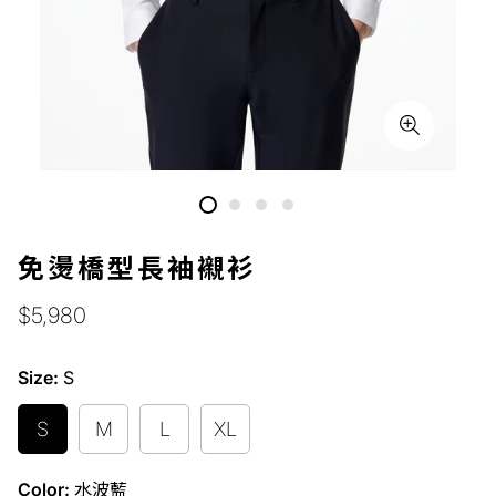
免燙橋型長袖襯衫
正
$5,980
常
價
Size:
S
格
S
M
L
XL
Color:
水波藍