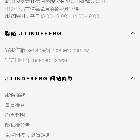
衣、防曬衣、袖套。
新加坡商金林德伯格股份有限公司臺灣分公司
(110)台北市信義區東興路49號7樓
※以上貼身衛生商品，售出後無法退貨。
服務時間：平日10:00-12:00、14:00-18:00
2.無法退貨商品：剪標、商品毀損、脫線、形狀明顯改變、
顏色明顯改變，並無法提出此為商品原有出貨狀態者。 (開
聯絡 J.LINDEBERG
包裹時請以錄影方式作為憑證，其他方式接不受理)
3.J.LINDEBERG 擁有對於「無法退貨商品」認定的權利。
客服信箱: service@jlindeberg.com.tw
4.消費者在7天鑑賞期內於本站上購買的商品，只要非貼身
官方LINE: j.lindeberg_taiwan
衛生用品及無法退貨商品，並經由本站檢查無誤後，都可享
無條件退費，並不需負擔物流費用。
J.LINDEBERG 網站條款
5.若商品符合「2.無法退貨商品」的任何一項規則，本站不
予退貨。消費者並需自行負擔回寄商品的快遞費用 NT$137
服務條款
運費。
會員權益
6.若未負擔回寄商品的運費超過14天(以宅配簽收單為基
準)，即同意本站可自行處理退貨商品。
銷售聲明
7.超過7天鑑賞期的商品，不提供退貨服務。
隱私權公告
8.
7天鑑賞期起算日為宅配到貨日的下一日
，7天鑑賞期含例
免運門檻 & 退貨規則