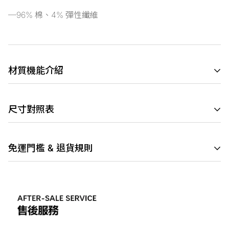
—96% 棉、4% 彈性纖維
材質機能介紹
※以下材質介紹圖，提供消費者購買時參考，版權屬於
尺寸對照表
J.LINDEBERG_新加坡商金林德伯格股份有限公司台灣分公
司
所有，請勿使用此圖作為商業使用。
以下數據僅供參考，測量允許1-3cm内誤差(CM)
男裝材質介紹
免運門檻 & 退貨規則
可根據身高體選擇尺碼，如有疑問，請詢問客服
●出貨規則：宅配出貨。
1.全站消費滿 NT$3,000免運，未滿 NT$3,000酌收
NT$137運費。
2.本站不提供貨到付款服務。