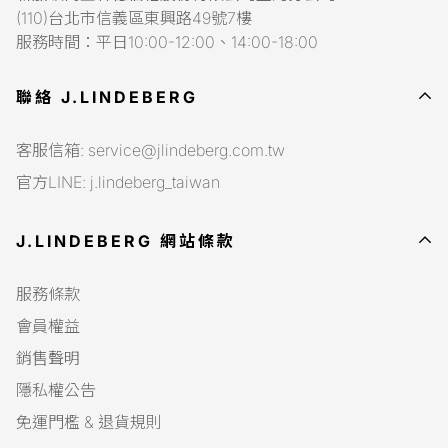
(110)台北市信義區東興路49號7樓
※以上貼身衛生商品，售出後無法退貨。
服務時間：平日10:00-12:00、14:00-18:00
2.無法退貨商品：剪標、商品毀損、脫線、形狀明顯改變、
顏色明顯改變，並無法提出此為商品原有出貨狀態者。 (開
聯絡 J.LINDEBERG
包裹時請以錄影方式作為憑證，其他方式接不受理)
3.J.LINDEBERG 擁有對於「無法退貨商品」認定的權利。
客服信箱: service@jlindeberg.com.tw
4.消費者在7天鑑賞期內於本站上購買的商品，只要非貼身
官方LINE: j.lindeberg_taiwan
衛生用品及無法退貨商品，並經由本站檢查無誤後，都可享
無條件退費，並不需負擔物流費用。
J.LINDEBERG 網站條款
5.若商品符合「2.無法退貨商品」的任何一項規則，本站不
予退貨。消費者並需自行負擔回寄商品的快遞費用 NT$137
服務條款
運費。
會員權益
6.若未負擔回寄商品的運費超過14天(以宅配簽收單為基
準)，即同意本站可自行處理退貨商品。
銷售聲明
7.超過7天鑑賞期的商品，不提供退貨服務。
隱私權公告
8.
7天鑑賞期起算日為宅配到貨日的下一日
，7天鑑賞期含例
免運門檻 & 退貨規則
假日、國定假日及補班日。(
宅配到貨日以物流查詢系統的