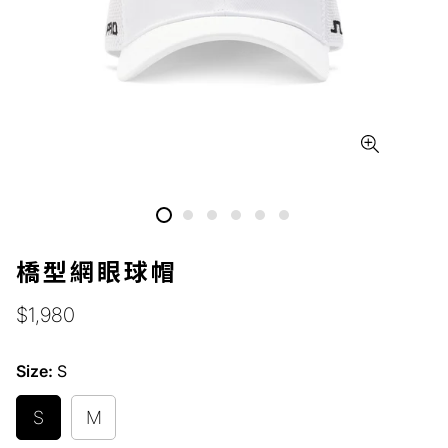
橋型網眼球帽
正
$1,980
常
價
Size:
S
格
S
M