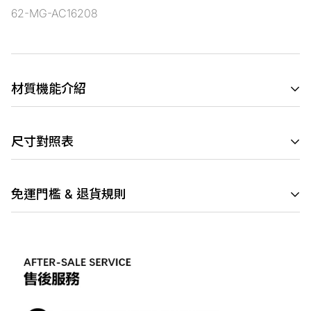
62-MG-AC16208
材質機能介紹
※以下材質介紹圖，提供消費者購買時參考，版權屬於
尺寸對照表
J.LINDEBERG_新加坡商金林德伯格股份有限公司台灣分公
司
所有，請勿使用此圖作為商業使用。
以下數據僅供參考，測量允許1-3cm内誤差(CM)
男裝材質介紹
免運門檻 & 退貨規則
可根據身高體選擇尺碼，如有疑問，請詢問客服
●出貨規則：宅配出貨。
1.全站消費滿 NT$3,000免運，未滿 NT$3,000酌收
NT$137運費。
2.本站不提供貨到付款服務。
3.
如您訂購多件產品，可能會拆分多個包裹
。您可以在我的