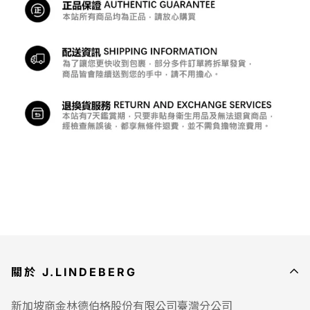
帳戶－我的訂單中查詢整筆訂單分批出貨包裹的物流單號，
以便您追蹤物流進度。
4.
發票用電子發票形式以mail發送，不隨貨附上。
5.宅配僅安排在非國定假日出貨。
※假設消費者在禮拜六於本站下單，最快的出貨日為下一個
上班日(一般為禮拜一)。
6.出貨僅限台灣本島，其餘地區(含台灣外島)不提供服務。
7.如遇商品缺貨，本站將直接退貨，並全額退款。
●
退貨規則：根據消費者保護法第19條規定，消費者經由通
訊購買(EC)有
7天鑑賞期(含例假日、國定假日、補班日)
，
在7天內的退貨，由J.LINDEBERG負擔物流費用並全額退
款。
貼身衛生用品
及
無法退貨商品
不予列入退貨範圍。
關於 J.LINDEBERG
1.貼身衛生用品範圍：內褲、安全褲、內搭褲、襪子、排汗
衣、防曬衣、袖套。
新加坡商金林德伯格股份有限公司臺灣分公司